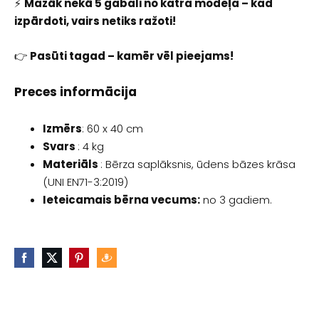
⚡️
Mazāk nekā 5 gabali no katra modeļa – kad
izpārdoti, vairs netiks ražoti!
👉
Pasūti tagad – kamēr vēl pieejams!
Preces informācija
Izmērs
: 60 x 40 cm
Svars
: 4 kg
Materiāls
: Bērza saplāksnis, ūdens bāzes krāsa
(UNI EN71-3:2019)
Ieteicamais bērna vecums:
no 3 gadiem.