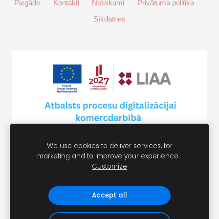
Piegāde
Kontakti
Noteikumi
Privātuma politika
Sīkdatnes
We use cookies to deliver services, for
marketing and to improve your experience.
Customize
Accept all