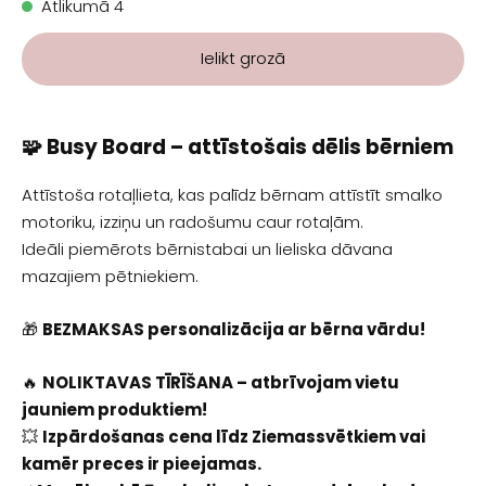
Atlikumā 4
Ielikt grozā
🧩 Busy Board – attīstošais dēlis bērniem
Attīstoša rotaļlieta, kas palīdz bērnam attīstīt smalko
motoriku, izziņu un radošumu caur rotaļām.
Ideāli piemērots bērnistabai un lieliska dāvana
mazajiem pētniekiem.
🎁
BEZMAKSAS personalizācija ar bērna vārdu!
🔥
NOLIKTAVAS TĪRĪŠANA – atbrīvojam vietu
jauniem produktiem!
💥
Izpārdošanas cena līdz Ziemassvētkiem vai
kamēr preces ir pieejamas.