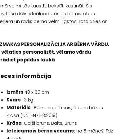
rnā velmi tās taustīt, bakstīt, kustināt. Šis
tivitāšu dēlis ideāli iederēsies bērnistabas
terjera un radīs bērnā vēlmi ilgstoši rotaļāties ar
ZMAKAS PERSONALIZĀCIJA AR BĒRNA VĀRDU.
 vēlaties personalizēt, vēlamo vārdu
rādiet papildus laukā
reces informācija
Izmērs
:40 x 60 cm
Svars
: 3 kg
Materiāls
: Bērza saplāksnis, ūdens bāzes
krāsa (UNI EN71-3:2019)
Krāsa
: Gaiši brūns, Balts, Brūns
Ieteicamais bērna vecums:
no 5 mēneši līdz
4 gadi.