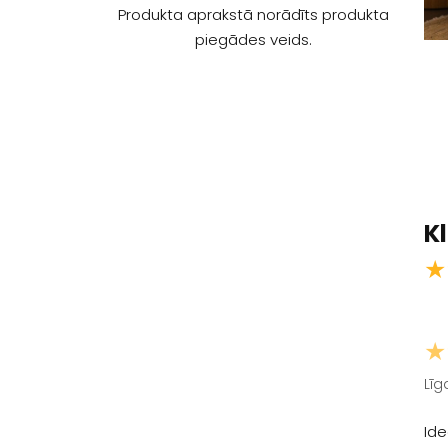
Produkta aprakstā norādīts produkta
piegādes veids.
K
★
★
Līga
Ide