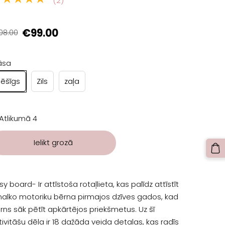
(2)
€99.00
08.00
āsa
Bēšīgs
Zils
zaļa
Atlikumā 4
Ielikt grozā
sy board- Ir attīstoša rotaļlieta, kas palīdz attīstīt
alko motoriku bērna pirmajos dzīves gados, kad
rns sāk pētīt apkārtējos priekšmetus. Uz šī
tivitāšu dēļa ir 18 dažāda veida detaļas, kas radīs