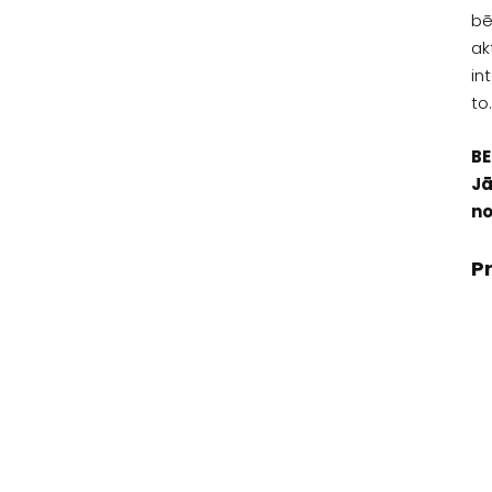
bē
ak
in
to.
BE
Jā
no
P