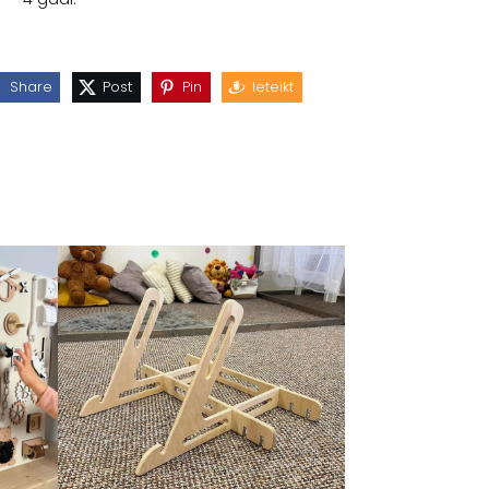
Share
Post
Pin
Ieteikt