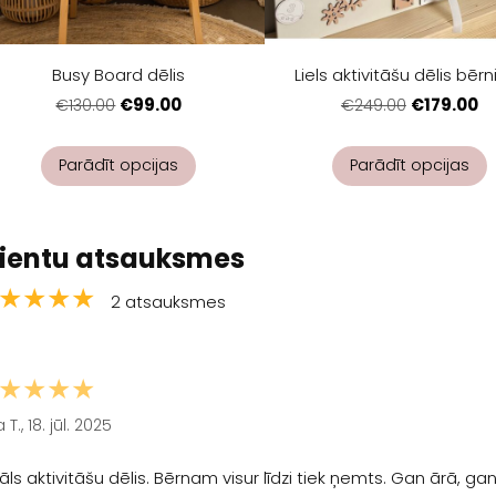
Busy Board dēlis
Liels aktivitāšu dēlis bēr
€99.00
€179.00
€130.00
€249.00
Parādīt opcijas
Parādīt opcijas
lientu atsauksmes
★★★★
2 atsauksmes
★★★★
 T., 18. jūl. 2025
āls aktivitāšu dēlis. Bērnam visur līdzi tiek ņemts. Gan ārā, ga