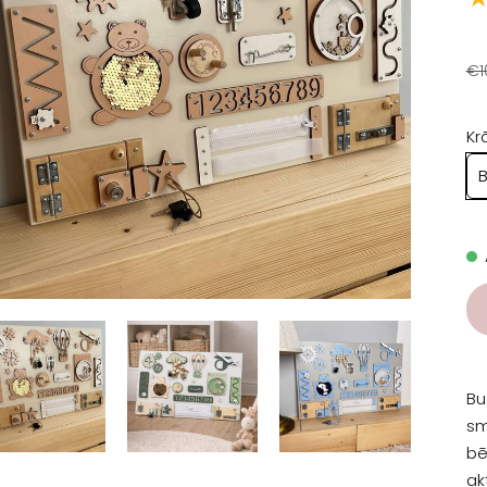
€1
Kr
Bu
sm
bē
ak