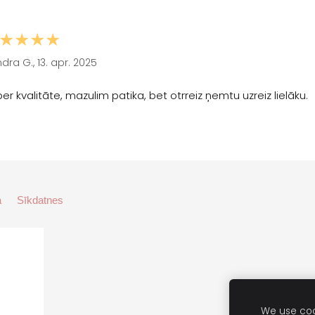
★★★★
dra G., 13. apr. 2025
er kvalitāte, mazulim patika, bet otrreiz ņemtu uzreiz lielāku.
a
Sīkdatnes
We use cook