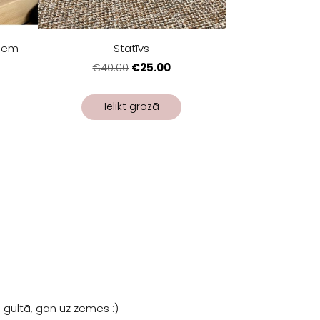
niem
Statīvs
€25.00
€40.00
Ielikt grozā
n gultā, gan uz zemes :)