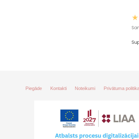
★
San
Sup
Piegāde
Kontakti
Noteikumi
Privātuma politik